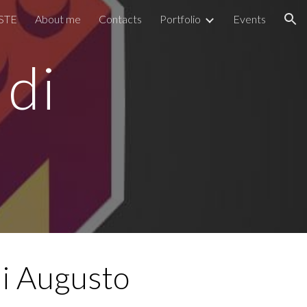
STE
About me
Contacts
Portfolio
Events
ion
 di
i Augusto