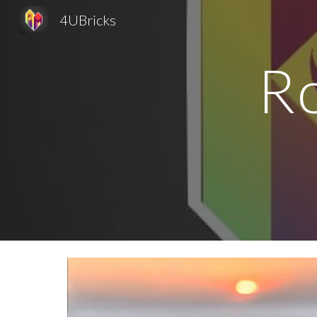
4UBricks
Sk
Ro